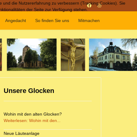
te und die Nutzererfahrung zu verbessern (Tracking Cookies). Sie
ktionalitäten der Seite zur Verfügung stehen.
Angedacht
So finden Sie uns
Mitmachen
Unsere Glocken
Wohin mit den alten Glocken?
Weiterlesen: Wohin mit den...
Neue Läuteanlage