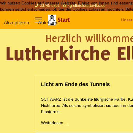
Wir nutzen Cookies auf unserer Website. Einige von ihnen sind essenzi
03745 5261
kg.ellefeld(at)evlks.de
können selbst entscheiden, ob Sie die Cookies zulassen möchten. Bitte
Unser
Akzeptieren
Ablehnen
Licht am Ende des Tunnels
SCHWARZ ist die dunkelste liturgische Farbe. Kun
Nichtfarbe. Als solche symbolisiert sie auch in 
Finsternis.
Weiterlesen ...